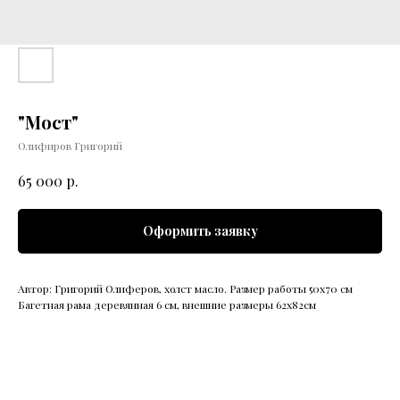
"Мост"
Олифиров Григорий
р.
65 000
Оформить заявку
Автор: Григорий Олиферов, холст масло. Размер работы 50х70 см
Багетная рама деревянная 6 см, внешние размеры 62х82см