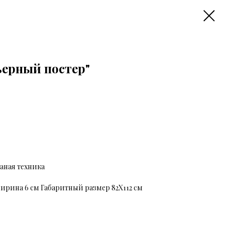
ьерный постер"
аная техника
ирина 6 см Габаритный размер 82Х112 см